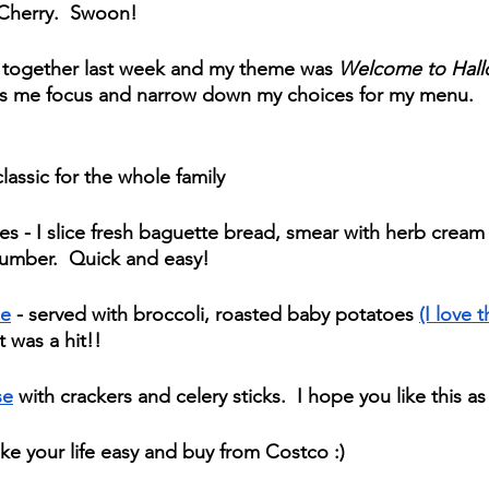
Cherry.  Swoon!
t together last week and my theme was 
Welcome to Hall
s me focus and narrow down my choices for my menu. 
 classic for the whole family
 - I slice fresh baguette bread, smear with herb cream
cumber.  Quick and easy!
ue
 - served with broccoli, roasted baby potatoes 
(I love 
 was a hit!!
se
 with crackers and celery sticks.  I hope you like this a
ke your life easy and buy from Costco :)