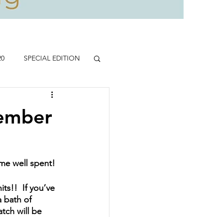
20
SPECIAL EDITION
ember
me well spent!
s!!  If you’ve 
 bath of 
tch will be 