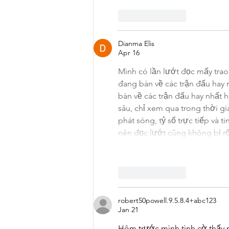
Like
Reply
Dianma Elis
Apr 16
Mình có lần lướt đọc mấy trao 
đang bàn về các trận đấu hay
bàn về các trận đấu hay nhất 
sâu, chỉ xem qua trong thời g
phát sóng, tỷ số trực tiếp và t
nên đọc lướt cũng không bị rố
Like
Reply
robert50powell.9.5.8.4+abc123
Jan 21
Hôm trước mình tình cờ thấy 