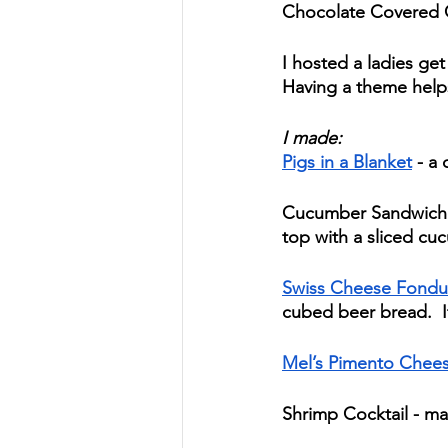
Chocolate Covered 
I hosted a ladies ge
Having a theme help
I made: 
Pigs in a Blanket
 - a
Cucumber Sandwiches
top with a sliced cu
Swiss Cheese Fond
cubed beer bread.  It
Mel’s Pimento Chee
Shrimp Cocktail - ma