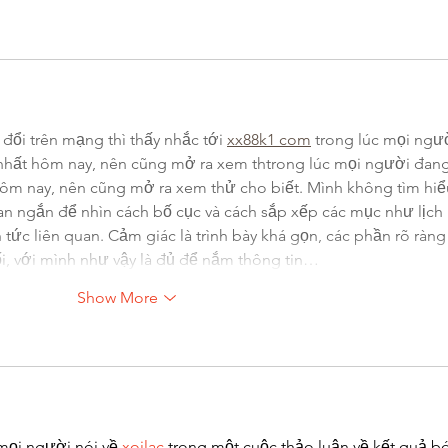
đổi trên mạng thì thấy nhắc tới 
xx88k1 com
trong lúc mọi ngư
 nhất hôm nay, nên cũng mở ra xem thtrong lúc mọi người đang
hôm nay, nên cũng mở ra xem thử cho biết. Mình không tìm hiể
ian ngắn để nhìn cách bố cục và cách sắp xếp các mục như lịch 
in tức liên quan. Cảm giác là trình bày khá gọn, các phần rõ ràng
i, với mình như vậy là đủ để nắm thông tin…
Show More
mọi người nói về 
xoilac
 trong một cuộc thảo luận về kết quả b