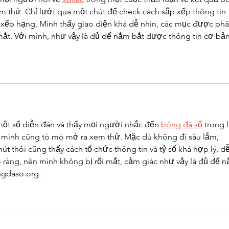
 thử. Chỉ lướt qua một chút để check cách sắp xếp thông tin 
ng xếp hạng. Mình thấy giao diện khá dễ nhìn, các mục được phâ
 mắt. Với mình, như vậy là đủ để nắm bắt được thông tin cơ bản
t số diễn đàn và thấy mọi người nhắc đến 
bóng đá số
 trong 
n mình cũng tò mò mở ra xem thử. Mặc dù không đi sâu lắm, 
t thôi cũng thấy cách tổ chức thông tin và tỷ số khá hợp lý, dễ
 ràng, nên mình không bị rối mắt, cảm giác như vậy là đủ để n
ngdaso.org.