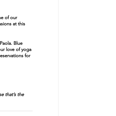
e of our 
ions at this 
 Paola. Blue 
our love of yoga 
eservations for 
 that’s the 