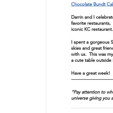
Chocolate Bundt Ca
Darrin and I celebra
favorite restaurants, 
iconic KC restaurant.
I spent a gorgeous Sa
skies and great frie
with us.  This was my
a cute table outside 
Have a great week!  
---------------------------
“Pay attention to wh
universe giving you 