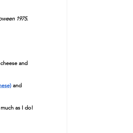
oween 1975
.  
 cheese and 
these)
 and 
s much as I do!