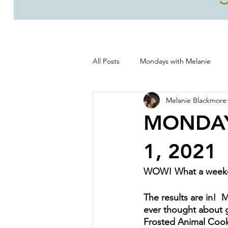
All Posts
Mondays with Melanie
Melanie Blackmore
Life, good and all that's good!
MONDAY
1, 2021
WOW! What a weekend!
The results are in!  
ever thought about g
Frosted Animal Cooki