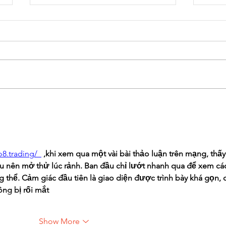
Gluten Free Cottage Cheese
Easy
Bagels
Cre
o8.trading/
 ,khi xem qua một vài bài thảo luận trên mạng, thấy
 nên mở thử lúc rảnh. Ban đầu chỉ lướt nhanh qua để xem cá
g thể. Cảm giác đầu tiên là giao diện được trình bày khá gọn, 
ng bị rối mắt
Show More