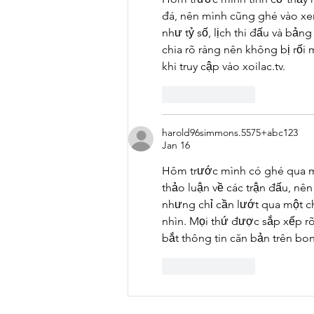
đá, nên mình cũng ghé vào xem
như tỷ số, lịch thi đấu và bả
chia rõ ràng nên không bị rối
khi truy cập vào xoilac.tv.
Like
Reply
harold96simmons.5575+abc123
Jan 16
Hôm trước mình có ghé qua mộ
thảo luận về các trận đấu, nê
nhưng chỉ cần lướt qua một chú
nhìn. Mọi thứ được sắp xếp rõ
bắt thông tin căn bản trên bo
Like
Reply